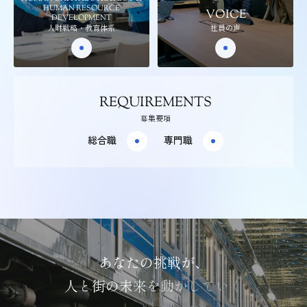
HUMAN RESOURCE
VOICE
DEVELOPMENT
人財戦略・教育体系
社員の声
REQUIREMENTS
募集要項
総合職
専門職
あ
な
た
の
挑
戦
が
、
人
と
街
の
未
来
を
動
か
し
て
い
く