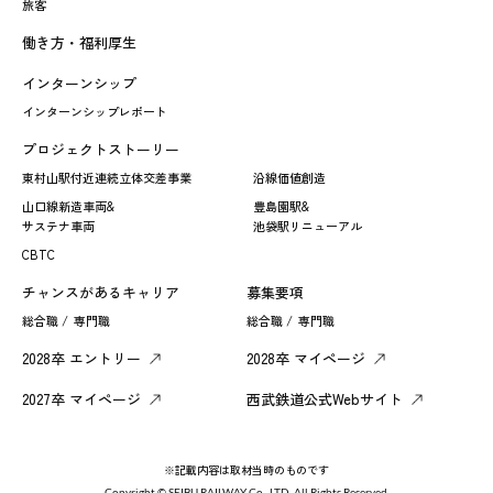
旅客
働き方・福利厚生
インターンシップ
インターンシップレポート
プロジェクトストーリー
東村山駅付近連続立体交差事業
沿線価値創造
山口線新造車両&
豊島園駅&
サステナ車両
池袋駅リニューアル
CBTC
チャンスがあるキャリア
募集要項
総合職 /
専門職
総合職 /
専門職
2028卒 エントリー
2028卒 マイページ
2027卒 マイページ
西武鉄道公式Webサイト
※記載内容は取材当時のものです
Copyright © SEIBU RAILWAY Co., LTD. All Rights Reserved.