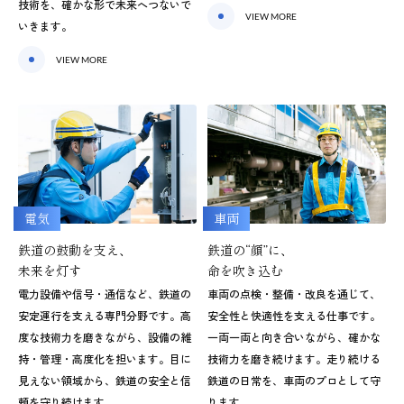
技術を、確かな形で未来へつないで
VIEW MORE
いきます。
VIEW MORE
電気
車両
鉄道の鼓動を支え、
鉄道の“顔”に、
未来を灯す
命を吹き込む
電力設備や信号・通信など、鉄道の
車両の点検・整備・改良を通じて、
安定運行を支える専門分野です。高
安全性と快適性を支える仕事です。
度な技術力を磨きながら、設備の維
一両一両と向き合いながら、確かな
持・管理・高度化を担います。目に
技術力を磨き続けます。走り続ける
見えない領域から、鉄道の安全と信
鉄道の日常を、車両のプロとして守
頼を守り続けます。
ります。