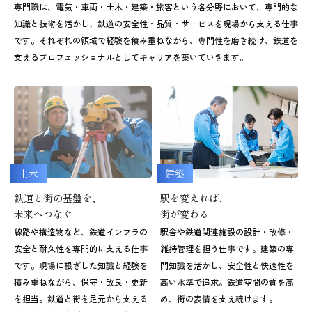
専門職は、電気・車両・土木・建築・旅客という各分野において、
専門的な
知識と技術を活かし、鉄道の安全性・品質・サービスを現場から支える仕事
です。
それぞれの領域で経験を積み重ねながら、専門性を磨き続け、鉄道を
支えるプロフェッショナルとしてキャリアを築いていきます。
土木
建築
鉄道と街の基盤を、
駅を変えれば、
未来へつなぐ
街が変わる
線路や構造物など、鉄道インフラの
駅舎や鉄道関連施設の設計・改修・
安全と耐久性を専門的に支える仕事
維持管理を担う仕事です。建築の専
です。現場に根ざした知識と経験を
門知識を活かし、安全性と快適性を
積み重ねながら、保守・改良・更新
高い水準で追求。鉄道空間の質を高
を担当。鉄道と街を足元から支える
め、街の表情を支え続けます。