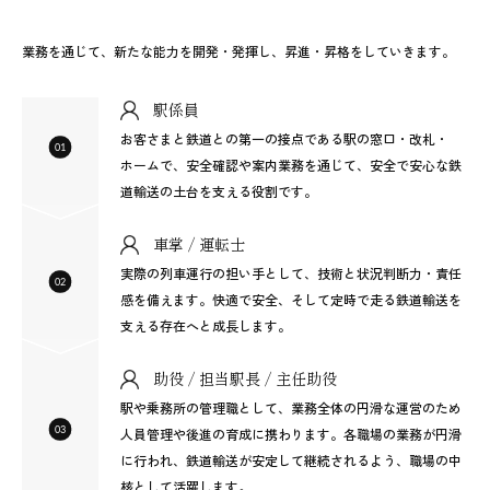
業務を通じて、新たな能力を開発・発揮し、昇進・昇格をしていきます。
駅係員
お客さまと鉄道との第一の接点である駅の窓口・改札・
ホームで、安全確認や案内業務を通じて、安全で安心な鉄
道輸送の土台を支える役割です。
車掌 / 運転士
実際の列車運行の担い手として、技術と状況判断力・責任
感を備えます。快適で安全、そして定時で走る鉄道輸送を
支える存在へと成長します。
助役 / 担当駅長 / 主任助役
駅や乗務所の管理職として、業務全体の円滑な運営のため
人員管理や後進の育成に携わります。各職場の業務が円滑
に行われ、鉄道輸送が安定して継続されるよう、職場の中
核として活躍します。