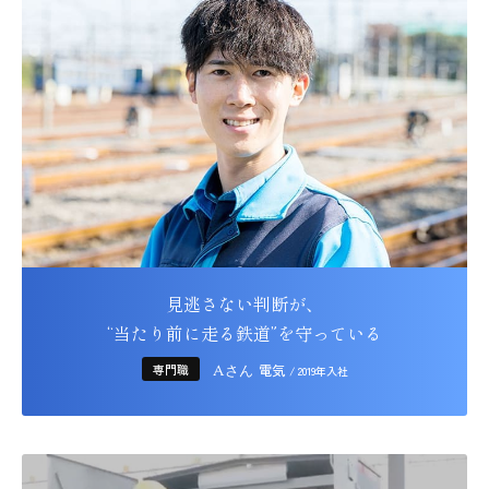
見逃さない判断が、
“当たり前に走る鉄道”を
守っている
専門職
電気
Aさん
/ 2019年入社