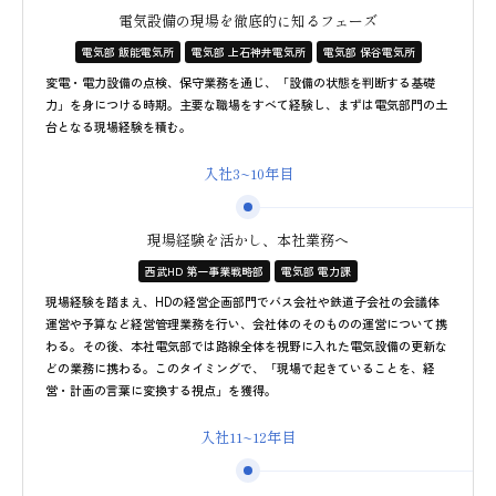
電気設備の現場を徹底的に知るフェーズ
電気部 飯能電気所
電気部 上石神井電気所
電気部 保谷電気所
変電・電力設備の点検、保守業務を通じ、「設備の状態を判断する基礎
力」を身につける時期。主要な職場をすべて経験し、まずは電気部門の土
台となる現場経験を積む。
入社3~10年目
現場経験を活かし、本社業務へ
西武HD 第一事業戦略部
電気部 電力課
現場経験を踏まえ、HDの経営企画部門でバス会社や鉄道子会社の会議体
運営や予算など経営管理業務を行い、会社体のそのものの運営について携
わる。その後、本社電気部では路線全体を視野に入れた電気設備の更新な
どの業務に携わる。このタイミングで、「現場で起きていることを、経
営・計画の言葉に変換する視点」を獲得。
入社11~12年目