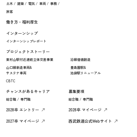
土木 /
建築 /
電気 /
車両 /
事務 /
旅客
働き方・福利厚生
インターンシップ
インターンシップレポート
プロジェクトストーリー
東村山駅付近連続立体交差事業
沿線価値創造
山口線新造車両&
豊島園駅&
サステナ車両
池袋駅リニューアル
CBTC
チャンスがあるキャリア
募集要項
総合職 /
専門職
総合職 /
専門職
2028卒 エントリー
2028卒 マイページ
2027卒 マイページ
西武鉄道公式Webサイト