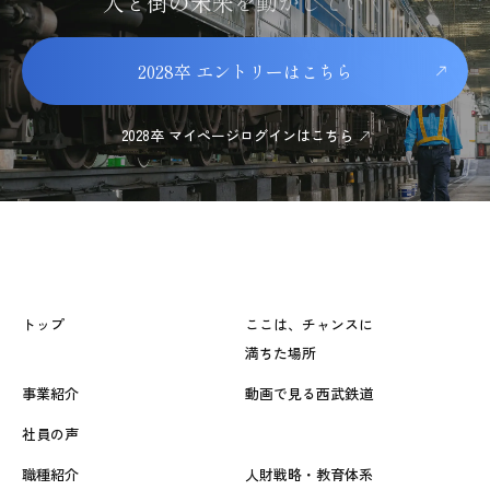
人
と
街
の
未
来
を
動
か
し
て
い
く
2028卒 エントリーはこちら
2028卒 マイページログインはこちら
トップ
ここは、チャンスに
満ちた場所
事業紹介
動画で見る西武鉄道
社員の声
職種紹介
人財戦略・教育体系