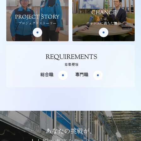
CHANCE
PROJECT STORY
ここは、
プロジェクトストーリー
チャンスに満ちた舞台
REQUIREMENTS
募集要項
総合職
専門職
あ
な
た
の
挑
戦
が
、