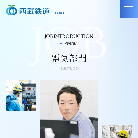
toggl
RECRUIT
navig
JOB INTRODUCTION
職種紹介
電気部門
/ ELECTRICITY