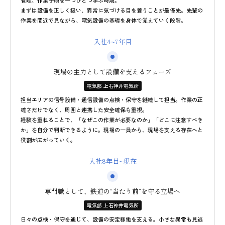
管理、作業手順を一つひとつ学ぶ時期。
まずは設備を正しく扱い、異常に気づける目を養うことが最優先。先輩の
作業を間近で見ながら、電気設備の基礎を身体で覚えていく段階。
入社4~7年目
現場の主力として
設備を支えるフェーズ
電気部 上石神井電気所
担当エリアの信号設備・通信設備の点検・保守を継続して担当。作業の正
確さだけでなく、周囲と連携した安全確保も重視。
経験を重ねることで、「なぜこの作業が必要なのか」「どこに注意すべき
か」を自分で判断できるように。現場の一員から、現場を支える存在へと
役割が広がっていく。
入社8年目~現在
専門職として、鉄道の
“当たり前”を守る立場へ
電気部 上石神井電気所
日々の点検・保守を通じて、設備の安定稼働を支える。小さな異常も見逃