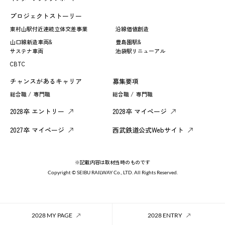
プロジェクトストーリー
東村山駅付近連続立体交差事業
沿線価値創造
山口線新造車両&
豊島園駅&
サステナ車両
池袋駅リニューアル
CBTC
チャンスがあるキャリア
募集要項
総合職 /
専門職
総合職 /
専門職
2028卒 エントリー
2028卒 マイページ
2027卒 マイページ
西武鉄道公式Webサイト
※記載内容は取材当時のものです
Copyright © SEIBU RAILWAY Co., LTD. All Rights Reserved.
2028 MY PAGE
2028 ENTRY