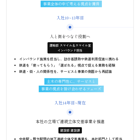
事業全体の中で考える視点を獲得
入社10~13年目
人と街をつなぐ役割へ
運輸部 スマイル＆スマイル室
インバウンド担当
インバウンド施策を担当し、訪日客誘致や鉄道利用促進に携わる
鉄道を「使ってもらう」「選ばれる」視点で捉える業務を経験
鉄道・街・人の関係性を、サービスと事業の側面から再認識
土木の専門性に、サービスと
事業の視点を掛け合わせるフェーズ
入社14年目~現在
本社の立場で連続立体交差事業を推進
建設部 建設課
中井駅～野方駅間の地下連続立体交差事業を、本社部門として担当