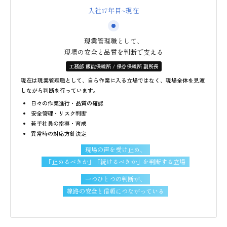
入社17年目~現在
現業管理職として、
現場の安全と品質を判断で支える
工務部 飯能保線所 / 保谷保線所 副所長
現在は現業管理職として、自ら作業に入る立場ではなく、現場全体を見渡
しながら判断を行っています。
日々の作業進行・品質の確認
安全管理・リスク判断
若手社員の指導・育成
異常時の対応方針決定
現場の声を受け止め、
「止めるべきか」「続けるべきか」を判断する立場
一つひとつの判断が、
線路の安全と信頼につながっている