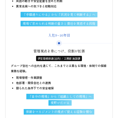
周囲の動きや安全配慮を含めた判断
異常兆候への気づきと初動対応
「手順通りにやる」から「状況を見て判断する」へ
現場で求められる判断の重さと責任を実感する段階
入社9~16年目
管理視点を身につけ、役割が拡張
伊豆箱根鉄道(出向) / 工務部 施設課
グループ会社への出向を通じて、これまでとは異なる環境・体制での保線
業務を経験。
現場管理・作業調整
他部署・関係会社との連携
限られた条件下での安全確保
「自分の現場」から「組織としての現場」へ
視野が広がる
保線をマネジメントの視点で捉える経験を積む