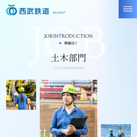
toggl
RECRUIT
navig
JOB INTRODUCTION
職種紹介
土木部門
/ CIVIL ENGINEERING