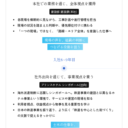
本社での業務を通じ、全体視点を獲得
建設部 建設課(本社)
各現場を横断的に見ながら、工事計画や進行管理を担当
現場の状況を踏まえた判断や、優先順位付けに携わる
「一つの現場」ではなく、「路線・エリア全体」を意識した仕事へ
現場の声を、組織の判断に
つなげる役割を担う
入社8~9年目
社外出向を通じて、事業視点を養う
プリンスホテル シンガポール(出向)
海外派遣制度に志願しシンガポールへ。鉄道事業の建設とは異なるホ
テル事業という環境で、サービスや運営の現場を知る
利用者視点、収益視点から物事を見る重要性を学ぶ
日本の鉄道事業を振り返り、より広く「鉄道を中心とした街づくり」
の文脈で捉えるきっかけに
土木の仕事を、