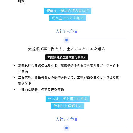
時期
安全は、現場の積み重ねで
成り立つことを知る
入社3~4年目
大規模工事に関わり、
土木のスケールを知る
工務部 連続立体交差化事務所
高架化による踏切除却など、都市構造そのものを変えるプロジェクト
に参画
工程管理、関係機関との調整を通じて、工事が街や暮らしに与える影
響を学ぶ
「計画と調整」の重要性を体感
土木は、街を相手にする
仕事だと理解する
入社5~7年目