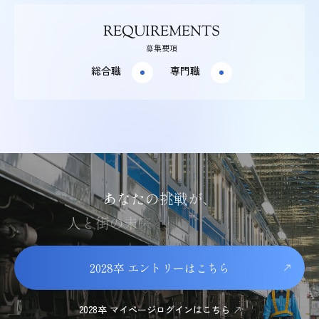
REQUIREMENTS
募集要項
総合職
専門職
あ
な
た
の
挑
戦
が
、
人
と
街
の
未
来
を
動
か
し
て
い
く
2028卒 エントリーはこちら
2028卒 マイページログインはこちら