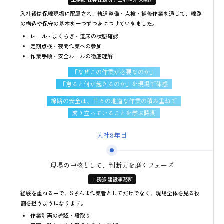
入社後は保線現場に配属され、軌道整備・点検・補修作業を通じて、線路
の構造や保守の基本を一つずつ身につけていきました。
レール・まくらぎ・道床の状態確認
定期点検・夜間作業への参加
作業手順・安全ルールの徹底理解
「なぜこの作業が必要なのか」
「怠ると何が起きるのか」を現場で体感
線路の安全は、日々の地道な作業の積み重ねで
成り立っていることを学ぶ時期
入社8年目
現場の中核として、判断力を磨くフェーズ
工務部 建設事務所
経験を重ねる中で、Sさんは作業者としてだけでなく、現場全体を見る役
割を担うようになります。
作業計画の確認・段取り