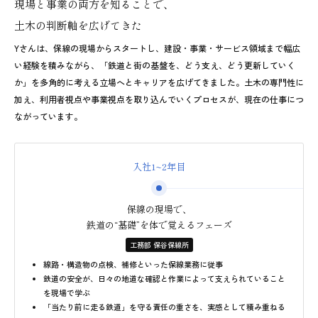
現場と事業の両方を知ることで、
土木の判断軸を広げてきた
Yさんは、保線の現場からスタートし、建設・事業・サービス領域まで幅広
い経験を積みながら、「鉄道と街の基盤を、どう支え、どう更新していく
か」を多角的に考える立場へとキャリアを広げてきました。土木の専門性に
加え、利用者視点や事業視点を取り込んでいくプロセスが、現在の仕事につ
ながっています。
入社1~2年目
保線の現場で、
鉄道の“基礎”を体で覚えるフェーズ
工務部 保谷保線所
線路・構造物の点検、補修といった保線業務に従事
鉄道の安全が、日々の地道な確認と作業によって支えられていること
を現場で学ぶ
「当たり前に走る鉄道」を守る責任の重さを、実感として積み重ねる