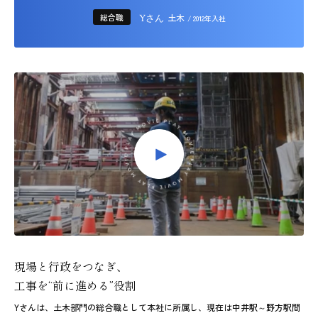
総合職
土木
Yさん
/ 2012年入社
現場と行政をつなぎ、
工事を“前に進める”役割
Yさんは、土木部門の総合職として本社に所属し、現在は中井駅～野方駅間