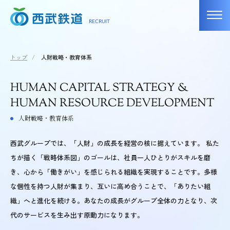
toggl
RECRUIT
navig
トップ
/
人財戦略・教育体系
H
U
M
A
N
C
A
P
I
T
A
L
S
T
R
A
T
E
G
Y
&
H
U
M
A
N
R
E
S
O
U
R
C
E
D
E
V
E
L
O
P
M
E
N
T
人財戦略・教育体系
西武グループでは、「人財」の成長を経営の核に据えています。 私た
ちが描く「戦略体系図」のゴールは、社員一人ひとりがスキルを磨
き、心から「働きがい」を感じられる組織を実現することです。多様
な個性を持つ人財が集まり、互いに高め合うことで、「ありたい組
織」へと進化を続ける。あなたの成長がグループ全体の力となり、次
代のサービスを生み出す原動力になります。