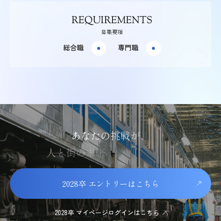
REQUIREMENTS
募集要項
総合職
専門職
あ
な
た
の
挑
戦
が
、
人
と
街
の
未
来
を
動
か
し
て
い
く
2028卒 エントリーはこちら
2028卒 マイページログインはこちら