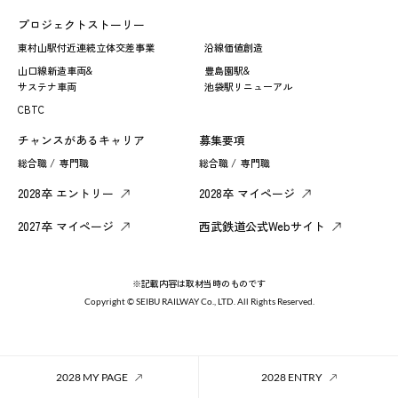
プロジェクトストーリー
東村山駅付近連続立体交差事業
沿線価値創造
山口線新造車両&
豊島園駅&
サステナ車両
池袋駅リニューアル
CBTC
チャンスがあるキャリア
募集要項
総合職 /
専門職
総合職 /
専門職
2028卒 エントリー
2028卒 マイページ
2027卒 マイページ
西武鉄道公式Webサイト
※記載内容は取材当時のものです
Copyright © SEIBU RAILWAY Co., LTD. All Rights Reserved.
2028 MY PAGE
2028 ENTRY