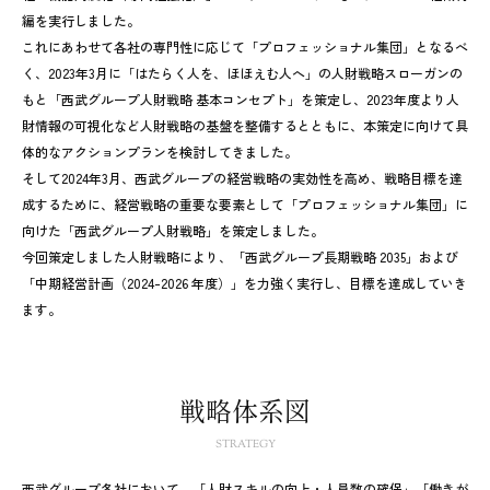
編を実行しました。
これにあわせて各社の専門性に応じて「プロフェッショナル集団」となるべ
く、2023年3月に「はたらく人を、ほほえむ人へ」の人財戦略スローガンの
もと「西武グループ人財戦略 基本コンセプト」を策定し、2023年度より人
財情報の可視化など人財戦略の基盤を整備するとともに、本策定に向けて具
体的なアクションプランを検討してきました。
そして2024年3月、西武グループの経営戦略の実効性を高め、戦略目標を達
成するために、経営戦略の重要な要素として「プロフェッショナル集団」に
向けた「西武グループ人財戦略」を策定しました。
今回策定しました人財戦略により、「西武グループ長期戦略 2035」および
「中期経営計画（2024-2026 年度）」を力強く実行し、目標を達成していき
ます。
戦略体系図
STRATEGY
西武グループ各社において、「人財スキルの向上・人員数の確保」「働きが